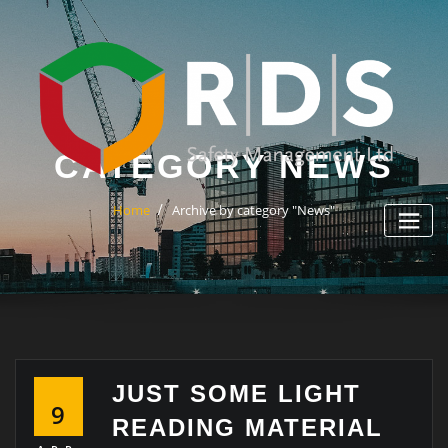
Skip
to
content
CATEGORY NEWS
Home
Archive by category "News"
JUST SOME LIGHT
9
READING MATERIAL