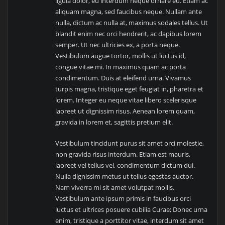
ligula dolor, eu interdum neque ornare eu. Etiam ac
aliquam magna, sed faucibus neque. Nullam ante
nulla, dictum ac nulla at, maximus sodales tellus. Ut
blandit enim nec orci hendrerit, ac dapibus lorem
semper. Ut nec ultricies ex, a porta neque.
Vestibulum augue tortor, mollis ut luctus id,
congue vitae mi. In maximus quam ac porta
condimentum. Duis at eleifend urna. Vivamus
turpis magna, tristique eget feugiat in, pharetra et
lorem. Integer eu neque vitae libero scelerisque
laoreet ut dignissim risus. Aenean lorem quam,
gravida in lorem et, sagittis pretium elit.
Vestibulum tincidunt purus sit amet orci molestie,
non gravida risus interdum. Etiam est mauris,
laoreet vel tellus vel, condimentum dictum dui.
Nulla dignissim metus ut tellus egestas auctor.
Nam viverra mi sit amet volutpat mollis.
Vestibulum ante ipsum primis in faucibus orci
luctus et ultrices posuere cubilia Curae; Donec urna
enim, tristique a porttitor vitae, interdum sit amet