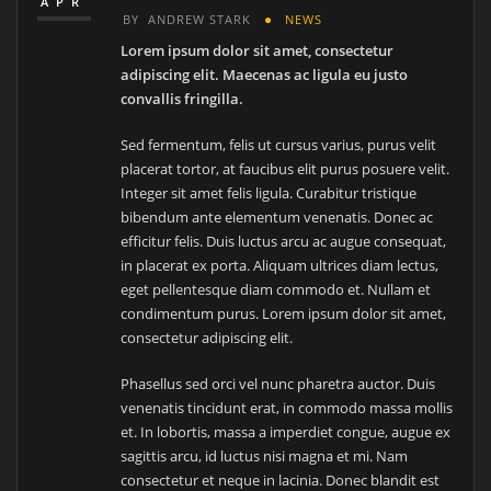
APR
BY
ANDREW STARK
NEWS
Lorem ipsum dolor sit amet, consectetur
adipiscing elit. Maecenas ac ligula eu justo
convallis fringilla.
Sed fermentum, felis ut cursus varius, purus velit
placerat tortor, at faucibus elit purus posuere velit.
Integer sit amet felis ligula. Curabitur tristique
bibendum ante elementum venenatis. Donec ac
efficitur felis. Duis luctus arcu ac augue consequat,
in placerat ex porta. Aliquam ultrices diam lectus,
eget pellentesque diam commodo et. Nullam et
condimentum purus. Lorem ipsum dolor sit amet,
consectetur adipiscing elit.
Phasellus sed orci vel nunc pharetra auctor. Duis
venenatis tincidunt erat, in commodo massa mollis
et. In lobortis, massa a imperdiet congue, augue ex
sagittis arcu, id luctus nisi magna et mi. Nam
consectetur et neque in lacinia. Donec blandit est