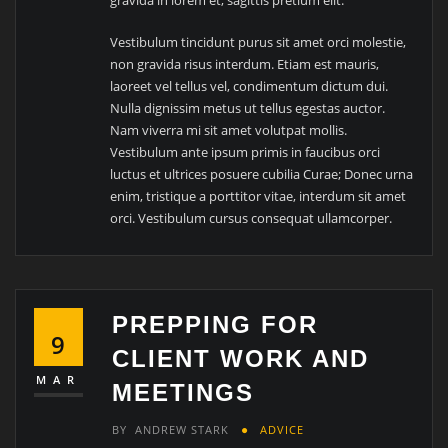
gravida in lorem et, sagittis pretium elit.
Vestibulum tincidunt purus sit amet orci molestie,
non gravida risus interdum. Etiam est mauris,
laoreet vel tellus vel, condimentum dictum dui.
Nulla dignissim metus ut tellus egestas auctor.
Nam viverra mi sit amet volutpat mollis.
Vestibulum ante ipsum primis in faucibus orci
luctus et ultrices posuere cubilia Curae; Donec urna
enim, tristique a porttitor vitae, interdum sit amet
orci. Vestibulum cursus consequat ullamcorper.
PREPPING FOR
9
CLIENT WORK AND
MAR
MEETINGS
BY
ANDREW STARK
ADVICE