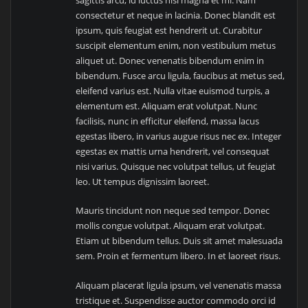
sagittis arcu, id luctus nisi magna et mi. Nam
consectetur et neque in lacinia. Donec blandit est
ipsum, quis feugiat est hendrerit ut. Curabitur
suscipit elementum enim, non vestibulum metus
aliquet ut. Donec venenatis bibendum enim in
bibendum. Fusce arcu ligula, faucibus at metus sed,
eleifend varius est. Nulla vitae euismod turpis, a
elementum est. Aliquam erat volutpat. Nunc
facilisis, nunc in efficitur eleifend, massa lacus
egestas libero, in varius augue risus nec ex. Integer
egestas ex mattis urna hendrerit, vel consequat
nisi varius. Quisque nec volutpat tellus, ut feugiat
leo. Ut tempus dignissim laoreet.
Mauris tincidunt non neque sed tempor. Donec
mollis congue volutpat. Aliquam erat volutpat.
Etiam ut bibendum tellus. Duis sit amet malesuada
sem. Proin et fermentum libero. In et laoreet risus.
Aliquam placerat ligula ipsum, vel venenatis massa
tristique et. Suspendisse auctor commodo orci id