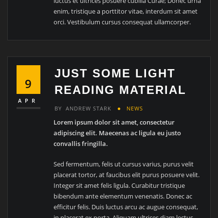
luctus et ultrices posuere cubilia Curae; Donec urna
enim, tristique a porttitor vitae, interdum sit amet
orci. Vestibulum cursus consequat ullamcorper.
JUST SOME LIGHT
9
READING MATERIAL
APR
BY
ANDREW STARK
NEWS
Lorem ipsum dolor sit amet, consectetur
adipiscing elit. Maecenas ac ligula eu justo
convallis fringilla.
Sed fermentum, felis ut cursus varius, purus velit
placerat tortor, at faucibus elit purus posuere velit.
Integer sit amet felis ligula. Curabitur tristique
bibendum ante elementum venenatis. Donec ac
efficitur felis. Duis luctus arcu ac augue consequat,
in placerat ex porta. Aliquam ultrices diam lectus,