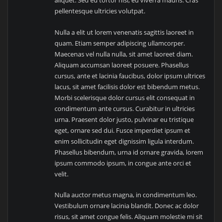
aliquet. Sed eu tortor nisl, eu viverra mauris. Cras
pellentesque ultricies volutpat.
Nulla a elit ut lorem venenatis sagittis laoreet in
quam. Etiam semper adipiscing ullamcorper.
Maecenas vel nulla nulla, sit amet laoreet diam.
Aliquam accumsan laoreet posuere. Phasellus
cursus, ante et lacinia faucibus, dolor ipsum ultrices
lacus, sit amet facilisis dolor est bibendum metus.
Morbi scelerisque dolor cursus elit consequat in
condimentum ante cursus. Curabitur in ultricies
urna. Praesent dolor justo, pulvinar eu tristique
eget, ornare sed dui. Fusce imperdiet ipsum et
enim sollicitudin eget dignissim ligula interdum.
Phasellus bibendum, urna id ornare gravida, lorem
ipsum commodo ipsum, in congue ante orci et
velit.
Nulla auctor metus magna, in condimentum leo.
Vestibulum ornare lacinia blandit. Donec ac dolor
risus, sit amet congue felis. Aliquam molestie mi sit