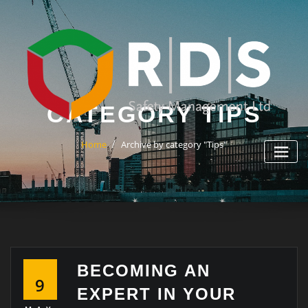
Skip
to
content
CATEGORY TIPS
Home
Archive by category "Tips"
BECOMING AN
9
EXPERT IN YOUR