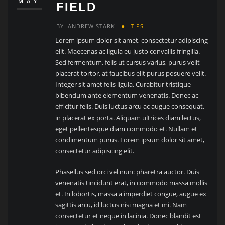
MAY
FIELD
BY
ANDREW STARK
TIPS
Lorem ipsum dolor sit amet, consectetur adipiscing
elit. Maecenas ac ligula eu justo convallis fringilla.
Sed fermentum, felis ut cursus varius, purus velit
placerat tortor, at faucibus elit purus posuere velit.
Integer sit amet felis ligula. Curabitur tristique
bibendum ante elementum venenatis. Donec ac
efficitur felis. Duis luctus arcu ac augue consequat,
in placerat ex porta. Aliquam ultrices diam lectus,
eget pellentesque diam commodo et. Nullam et
condimentum purus. Lorem ipsum dolor sit amet,
consectetur adipiscing elit.
Phasellus sed orci vel nunc pharetra auctor. Duis
venenatis tincidunt erat, in commodo massa mollis
et. In lobortis, massa a imperdiet congue, augue ex
sagittis arcu, id luctus nisi magna et mi. Nam
consectetur et neque in lacinia. Donec blandit est